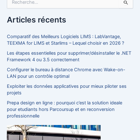
e
c
h
Articles récents
e
r
c
Comparatif des Meilleurs Logiciels LIMS : LabVantage,
h
TEEXMA for LIMS et Starlims – Lequel choisir en 2026 ?
e
Les étapes essentielles pour supprimer/désinstaller le .NET
r
Framework 4 ou 3.5 correctement
:
Configurer le bureau à distance Chrome avec Wake-on-
LAN pour un contrôle optimal
Exploiter les données applicatives pour mieux piloter ses
projets
Prepa design en ligne : pourquoi c’est la solution ideale
pour etudiants hors Parcoursup et en reconversion
professionnelle