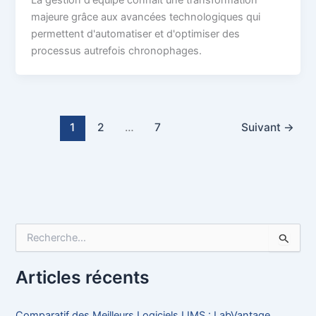
majeure grâce aux avancées technologiques qui
permettent d'automatiser et d'optimiser des
processus autrefois chronophages.
1
2
…
7
Suivant
→
R
e
c
h
Articles récents
e
r
c
Comparatif des Meilleurs Logiciels LIMS : LabVantage,