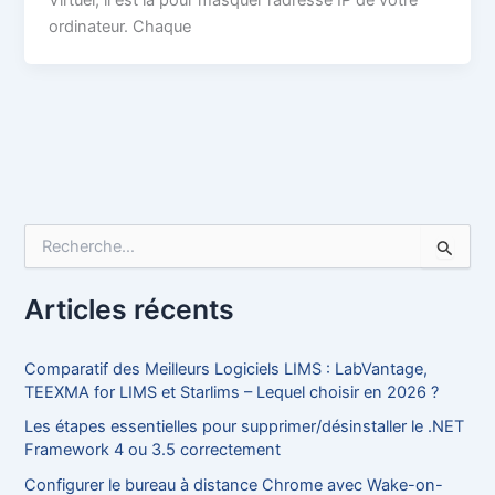
ordinateur. Chaque
R
e
c
h
Articles récents
e
r
c
Comparatif des Meilleurs Logiciels LIMS : LabVantage,
h
TEEXMA for LIMS et Starlims – Lequel choisir en 2026 ?
e
Les étapes essentielles pour supprimer/désinstaller le .NET
r
Framework 4 ou 3.5 correctement
:
Configurer le bureau à distance Chrome avec Wake-on-