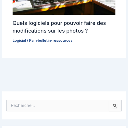
Quels logiciels pour pouvoir faire des
modifications sur les photos ?
Logiciel
/ Par
vbulletin-ressources
R
e
c
h
e