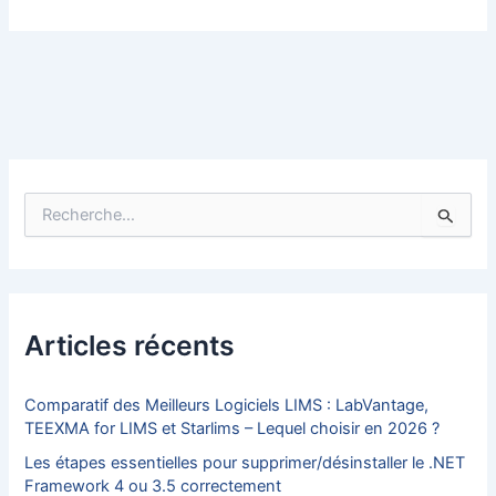
R
e
c
h
e
r
c
Articles récents
h
e
r
Comparatif des Meilleurs Logiciels LIMS : LabVantage,
TEEXMA for LIMS et Starlims – Lequel choisir en 2026 ?
:
Les étapes essentielles pour supprimer/désinstaller le .NET
Framework 4 ou 3.5 correctement