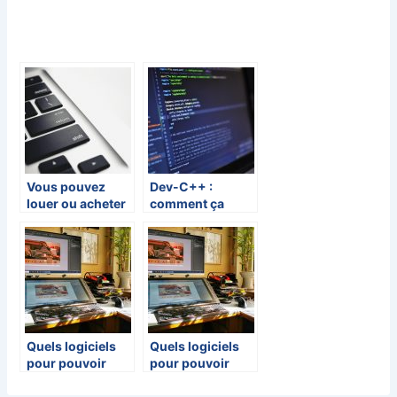
Vous pouvez
Dev-C++ :
louer ou acheter
comment ça
un logiciel
marche et où en
trouver ?
Quels logiciels
Quels logiciels
pour pouvoir
pour pouvoir
faire des
faire des
modifications
modifications