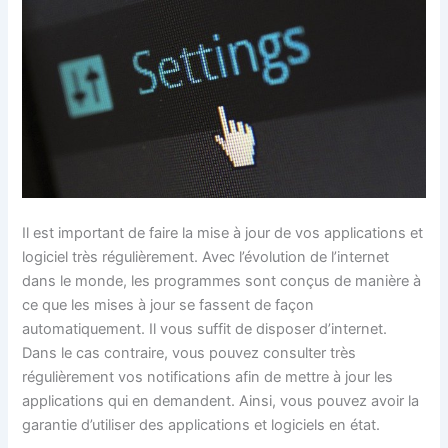
Il est important de faire la mise à jour de vos applications et
logiciel très régulièrement. Avec l’évolution de l’internet
dans le monde, les programmes sont conçus de manière à
ce que les mises à jour se fassent de façon
automatiquement. Il vous suffit de disposer d’internet.
Dans le cas contraire, vous pouvez consulter très
régulièrement vos notifications afin de mettre à jour les
applications qui en demandent. Ainsi, vous pouvez avoir la
garantie d’utiliser des applications et logiciels en état.