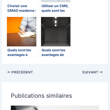
Choisir une
Utiliser un CMS,
GMAO moderne :
quels sont les
Cloud et
avantages ?
expérience
utilisateur
Quels sont les
Quels sont les
avantages à
avantages de
utiliser des
l’hébergement
logiciels pour
d’un serveur
son marketing ?
dédié ?
PRÉCÉDENT
SUIVANT
Publications similaires