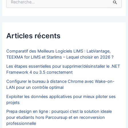
e
c
h
e
r
c
Articles récents
h
e
r
Comparatif des Meilleurs Logiciels LIMS : LabVantage,
TEEXMA for LIMS et Starlims – Lequel choisir en 2026 ?
:
Les étapes essentielles pour supprimer/désinstaller le .NET
Framework 4 ou 3.5 correctement
Configurer le bureau à distance Chrome avec Wake-on-
LAN pour un contrôle optimal
Exploiter les données applicatives pour mieux piloter ses
projets
Prepa design en ligne : pourquoi c’est la solution ideale
pour etudiants hors Parcoursup et en reconversion
professionnelle