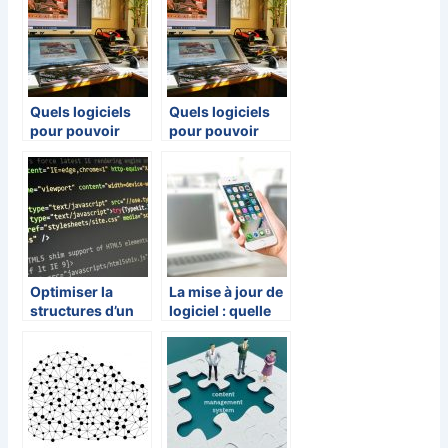
Quels logiciels
Quels logiciels
pour pouvoir
pour pouvoir
faire des
faire des
modifications
modifications
sur les photos ?
sur les photos ?
Optimiser la
La mise à jour de
structures d’un
logiciel : quelle
site web avec des
est son utilité?
balises pour
améliorer son
référencement