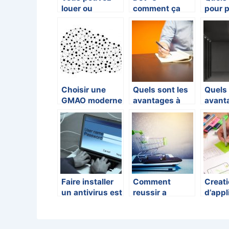
louer ou
comment ça
pour p
acheter un
marche et où
faire 
logiciel
en trouver ?
modifi
sur le
?
Choisir une
Quels sont les
Quels 
GMAO moderne
avantages à
avant
: Cloud et
utiliser des
l’héb
expérience
logiciels pour
d’un s
utilisateur
son marketing
dédié 
?
Faire installer
Comment
Creat
un antivirus est
reussir a
d’appl
important pour
trouver des
decouv
votre systeme
clients pour
outils
son e-
intere