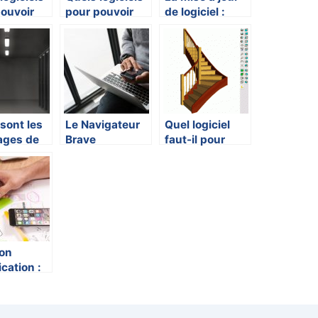
ouvoir
pour pouvoir
de logiciel :
des
faire des
quelle est son
cations
modifications
utilité?
s photos
sur les photos
?
sont les
Le Navigateur
Quel logiciel
ages de
Brave
faut-il pour
ergement
pour dessiner
erveur
un escalier ?
?
ion
ication :
rir les
ssants