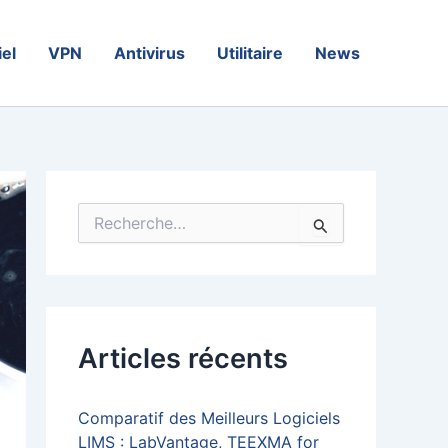
iel
VPN
Antivirus
Utilitaire
News
R
e
c
h
e
r
c
Articles récents
h
e
r
Comparatif des Meilleurs Logiciels
:
LIMS : LabVantage, TEEXMA for