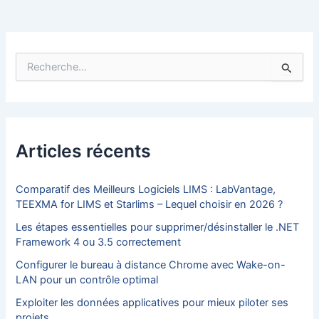
R
e
c
h
e
r
c
Articles récents
h
e
r
Comparatif des Meilleurs Logiciels LIMS : LabVantage,
TEEXMA for LIMS et Starlims – Lequel choisir en 2026 ?
:
Les étapes essentielles pour supprimer/désinstaller le .NET
Framework 4 ou 3.5 correctement
Configurer le bureau à distance Chrome avec Wake-on-
LAN pour un contrôle optimal
Exploiter les données applicatives pour mieux piloter ses
projets