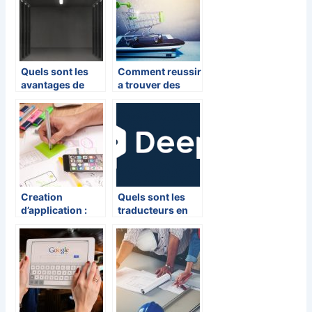
Quels sont les
Comment reussir
avantages de
a trouver des
l’hébergement
clients pour son
d’un serveur
e-commerce ?
dédié ?
Creation
Quels sont les
d’application :
traducteurs en
decouvrir les
ligne la plus mise
outils
en vogue ?
interessants
sans recourir a
un developpeur