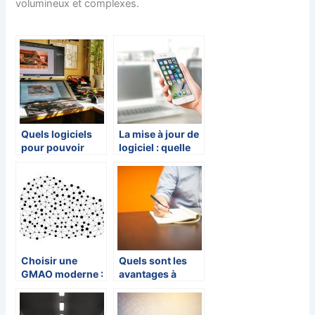
volumineux et complexes.
Quels logiciels
La mise à jour de
pour pouvoir
logiciel : quelle
faire des
est son utilité?
modifications
sur les photos ?
Choisir une
Quels sont les
GMAO moderne :
avantages à
Cloud et
utiliser des
expérience
logiciels pour
utilisateur
son marketing ?