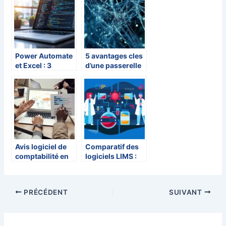
logos ?
cookies
expliqués aux
débutants
Power Automate
5 avantages cles
et Excel : 3
d’une passerelle
méthodes
informatique
modernes pour
pour votre
créer un
ecosysteme IoT
formulaire de
saisie
performant
Avis logiciel de
Comparatif des
comptabilité en
logiciels LIMS :
2025 en France
comprendre les
différences et
faire le bon choix
PRÉCÉDENT
SUIVANT