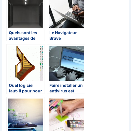
son marketing ?
Quels sont les
Le Navigateur
avantages de
Brave
l’hébergement
d’un serveur
dédié ?
Quel logiciel
Faire installer un
faut-il pour pour
antivirus est
dessiner un
important pour
escalier ?
votre systeme