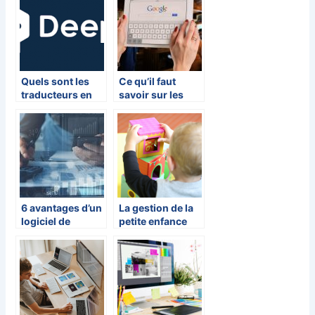
Quels sont les
Ce qu’il faut
traducteurs en
savoir sur les
ligne la plus mise
pages en cache
en vogue ?
de Google
6 avantages d’un
La gestion de la
logiciel de
petite enfance
gestion
dans les
commerciale
municipalites