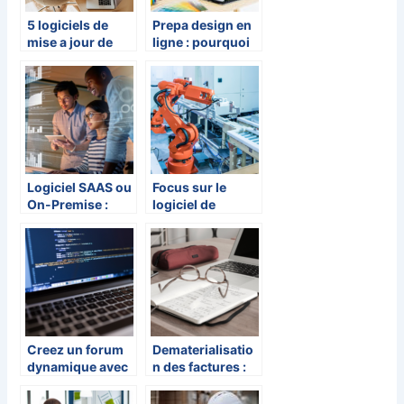
5 logiciels de
Prepa design en
mise a jour de
ligne : pourquoi
pilote gratuits
c’est la solution
pour Windows
ideale pour
10
etudiants hors
Parcoursup et en
reconversion
professionnelle
Logiciel SAAS ou
Focus sur le
On-Premise :
logiciel de
quelles
gestion de
différences ?
maintenance
gmao d’AQ
Manager: ses
fonctionnalites,
atouts et
innovations
Creez un forum
Dematerialisatio
dynamique avec
n des factures :
WordPress :
opportunites et
selection de
defis