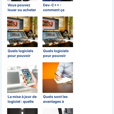
Vous pouvez
Dev-C++ :
louer ou acheter
comment ça
un logiciel
marche et où en
trouver ?
Quels logiciels
Quels logiciels
pour pouvoir
pour pouvoir
faire des
faire des
modifications
modifications
sur les photos ?
sur les photos ?
La mise à jour de
Quels sont les
logiciel : quelle
avantages à
est son utilité?
utiliser des
logiciels pour