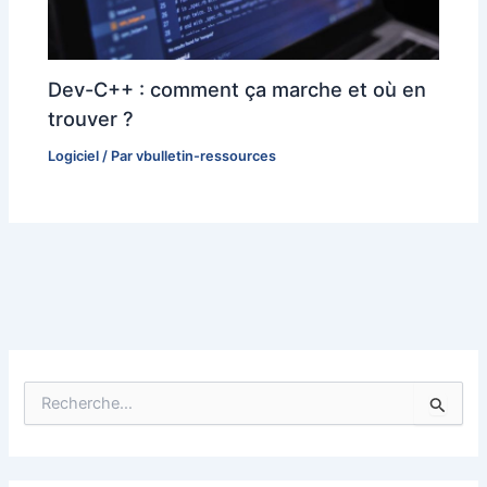
Dev-C++ : comment ça marche et où en
trouver ?
Logiciel
/ Par
vbulletin-ressources
R
e
c
h
e