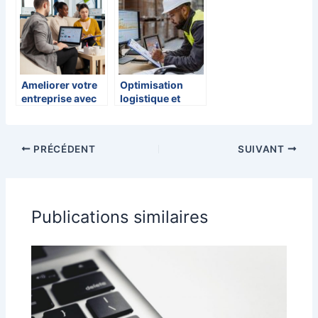
themes et
plugins
Ameliorer votre
Optimisation
entreprise avec
logistique et
un logiciel de
solutions de
gestion
livraison dernier
kilomètre
PRÉCÉDENT
SUIVANT
Publications similaires