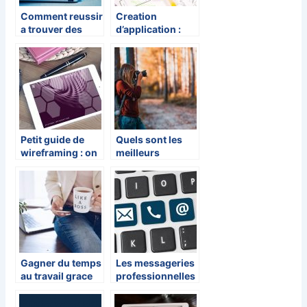
Comment reussir
Creation
a trouver des
d’application :
clients pour son
decouvrir les
e-commerce ?
outils
interessants
sans recourir a
un developpeur
Petit guide de
Quels sont les
wireframing : on
meilleurs
vous aide a vous
logiciels de
lancer
retouche photo
gratuits ?
Gagner du temps
Les messageries
au travail grace
professionnelles
au digital
les plus en vue