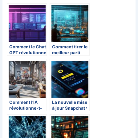
opportunites et
efficace
defis
augmente le
chiffre d’affaires
des
commerçants
Comment le Chat
Comment tirer le
GPT révolutionne
meilleur parti
la création de
d’un outil
contenu avec
automatisé pour
l’intelligence
générer du
artificielle
contenu sur
ChatGPT
Comment l’IA
La nouvelle mise
révolutionne-t-
à jour Snapchat :
elle la création
Guide étape par
d’images et de
étape pour
logos ?
passer en mode
sombre