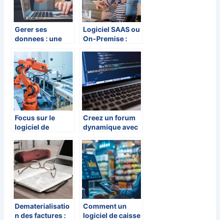
construction et
leurs couts
Gerer ses
Logiciel SAAS ou
donnees : une
On-Premise :
strategie
quelles
gagnante pour le
différences ?
business
Focus sur le
Creez un forum
logiciel de
dynamique avec
gestion de
WordPress :
maintenance
selection de
gmao d’AQ
themes et
Manager: ses
plugins
fonctionnalites,
atouts et
innovations
Dematerialisatio
Comment un
n des factures :
logiciel de caisse