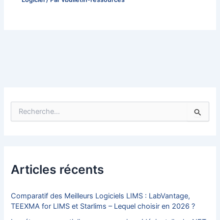
R
e
c
h
e
r
c
Articles récents
h
e
r
Comparatif des Meilleurs Logiciels LIMS : LabVantage,
TEEXMA for LIMS et Starlims – Lequel choisir en 2026 ?
: