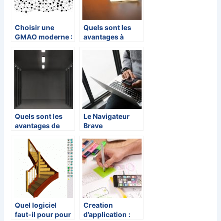
Choisir une
Quels sont les
GMAO moderne :
avantages à
Cloud et
utiliser des
expérience
logiciels pour
utilisateur
son marketing ?
Quels sont les
Le Navigateur
avantages de
Brave
l’hébergement
d’un serveur
dédié ?
Quel logiciel
Creation
faut-il pour pour
d’application :