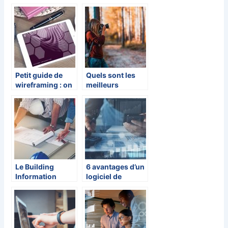
dessiner un
decouvrir les
escalier ?
outils
interessants
sans recourir a
un developpeur
Petit guide de
Quels sont les
wireframing : on
meilleurs
vous aide a vous
logiciels de
lancer
retouche photo
gratuits ?
Le Building
6 avantages d’un
Information
logiciel de
Management,
gestion
une solution
commerciale
efficace pour
optimiser les
chantiers de