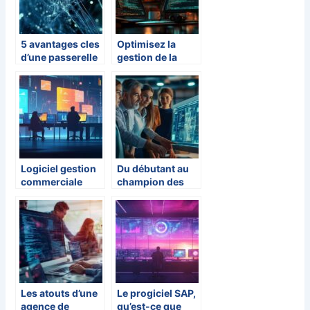
5 avantages cles
Optimisez la
d’une passerelle
gestion de la
informatique
memoire dans
pour votre
vos applications
ecosysteme IoT
PHP
Logiciel gestion
Du débutant au
commerciale
champion des
gratuit pour
ventes : parcours
booster votre
d’agents ayant
entreprise : 5
adopté le logiciel
solutions ERP
pige immobilière
accessibles aux
comme outil
TPE/PME
révolutionnaire
Les atouts d’une
Le progiciel SAP,
agence de
qu’est-ce que